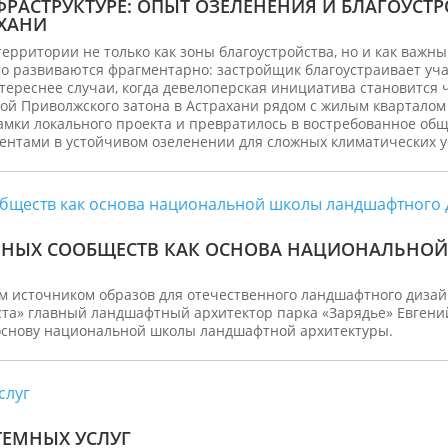
ФРАСТРУКТУРЕ: ОПЫТ ОЗЕЛЕНЕНИЯ И БЛАГОУСТ
АХАНИ
рритории не только как зоны благоустройства, но и как важны
о развиваются фрагментарно: застройщик благоустраивает участ
тереснее случаи, когда девелоперская инициатива становится 
ной Приволжского затона в Астрахани рядом с жилым квартало
амки локального проекта и превратилось в востребованное общ
ентами в устойчивом озеленении для сложных климатических у
ЛЬНЫХ СООБЩЕСТВ КАК ОСНОВА НАЦИОНАЛЬН
м источником образов для отечественного ландшафтного дизай
иста» главный ландшафтный архитектор парка «Зарядье» Евгени
 основу национальной школы ландшафтной архитектуры.
ТЕМНЫХ УСЛУГ