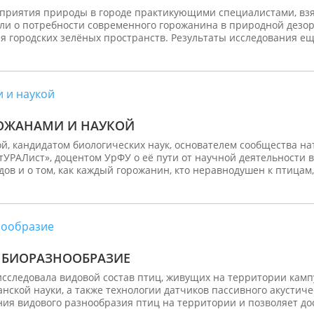
приятия природы в городе практикующими специалистами, взя
ли о потребности современного горожанина в природной дезор
 городских зелёных пространств. Результаты исследования ещ
РОЖАНАМИ И НАУКОЙ
, кандидатом биологических наук, основателем сообщества нат
РАЛист», доцентом УрФУ о её пути от научной деятельности в 
ов и о том, как каждый горожанин, кто неравнодушен к птицам,
 БИОРАЗНООБРАЗИЕ
исследовала видовой состав птиц, живущих на территории камп
нской науки, а также технологии датчиков пассивного акустич
ния видового разнообразия птиц на территории и позволяет д