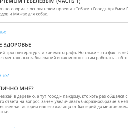
РТЁМОМ ГЕБЕЛЕВЫМ (ЧАСТЬ 1)
ов поговорил с основателем проекта «Собакин Город» Артёмом
одов и МАФах для собак.
Е ЗДОРОВЬЕ
ожий троп литературы и кинематографа. Но также − это факт в н
з ментальных заболеваний и как можно с этим работать – об эт
 ЛИЧНО МНЕ?
езжай в деревню, а тут город!» Каждому, кто хоть раз общался 
о ответа на вопрос, зачем увеличивать биоразнообразие в неп
стественная история нашего жилища от бактерий до многоножек,
атье.