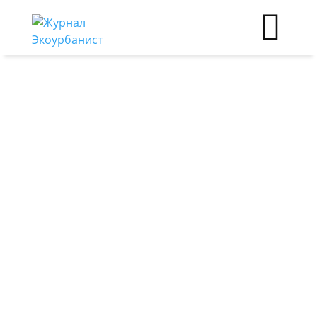
Качество жизни
Зима как проектная
задача: о чём говорили
на круглом столе «Снег
в городе»
01.04.2026