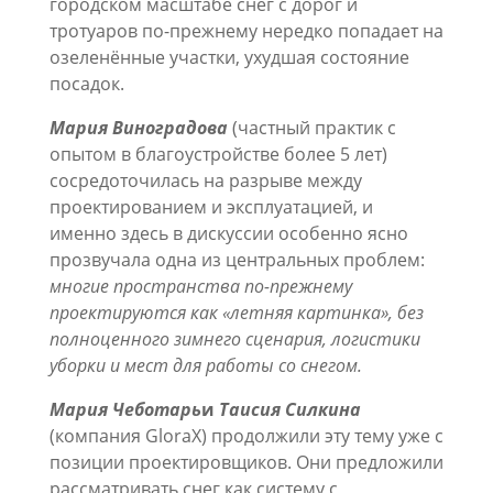
городском масштабе снег с дорог и
тротуаров по-прежнему нередко попадает на
озеленённые участки, ухудшая состояние
посадок.
Мария Виноградова
(частный практик с
опытом в благоустройстве более 5 лет)
сосредоточилась на разрыве между
проектированием и эксплуатацией, и
именно здесь в дискуссии особенно ясно
прозвучала одна из центральных проблем:
многие пространства по-прежнему
проектируются как «летняя картинка», без
полноценного зимнего сценария, логистики
уборки и мест для работы со снегом.
Мария Чеботарь
и
Таисия Силкина
(компания GloraX) продолжили эту тему уже с
позиции проектировщиков. Они предложили
рассматривать снег как систему с