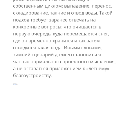
собственным циклом: выпадение, перенос,
складирование, таяние и отвод воды. Такой
подход требует заранее отвечать на
конкретные вопросы: что очищается в
первую очередь, куда перемещается снег,
где он временно хранится и как затем
отводится талая вода. Иными словами,
зимний сценарий должен становиться
частью нормального проектного мышления,
а не оставаться приложением к «летнему»
благоустройству.
Экологический блок показал, что проблема
реагентов не сводится к общему тезису «за»
или «против».
Наталия Ушакова
(АНО
«Московский экологический регистр»,
Академия стандартизации, метрологии и