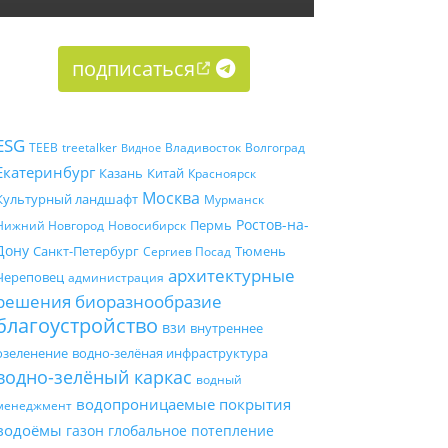
подписаться
ESG
TEEB
treetalker
Владивосток
Волгоград
Видное
Екатеринбург
Казань
Китай
Красноярск
Москва
Культурный ландшафт
Мурманск
Ростов-на-
Пермь
Нижний Новгород
Новосибирск
Дону
Санкт-Петербург
Тюмень
Сергиев Посад
архитектурные
Череповец
администрация
решения
биоразнообразие
благоустройство
взи
внутреннее
озеленение
водно-зелёная инфраструктура
водно-зелёный каркас
водный
водопроницаемые покрытия
менеджмент
водоёмы
газон
глобальное потепление