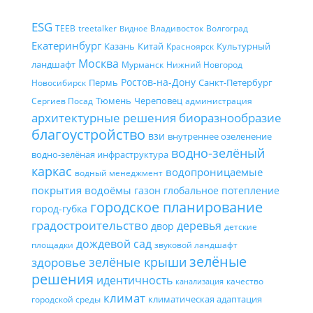
ESG
TEEB
treetalker
Владивосток
Волгоград
Видное
Екатеринбург
Казань
Китай
Культурный
Красноярск
Москва
ландшафт
Мурманск
Нижний Новгород
Ростов-на-Дону
Пермь
Санкт-Петербург
Новосибирск
Тюмень
Череповец
Сергиев Посад
администрация
архитектурные решения
биоразнообразие
благоустройство
взи
внутреннее озеленение
водно-зелёный
водно-зелёная инфраструктура
каркас
водопроницаемые
водный менеджмент
покрытия
водоёмы
газон
глобальное потепление
городское планирование
город-губка
градостроительство
деревья
двор
детские
дождевой сад
площадки
звуковой ландшафт
зелёные
зелёные крыши
здоровье
решения
идентичность
качество
канализация
климат
климатическая адаптация
городской среды