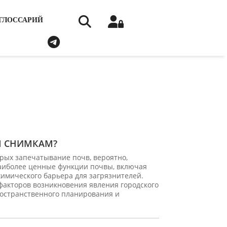
ГЛОССАРИЙ
М СНИМКАМ?
рых запечатывание почв, вероятно,
наиболее ценные функции почвы, включая
химического барьера для загрязнителей.
 факторов возникновения явления городского
ространственного планирования и