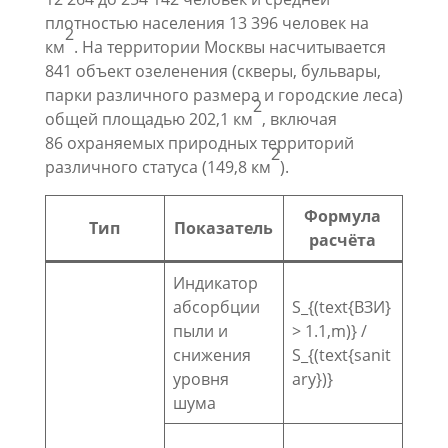
плотностью населения 13 396 человек на
2
км
. На территории Москвы насчитывается
841 объект озеленения (скверы, бульвары,
парки различного размера и городские леса)
2
общей площадью 202,1 км
, включая
86 охраняемых природных территорий
2
различного статуса (149,8 км
).
Формула
Тип
Показатель
расчёта
Индикатор
абсорбции
S_{(text{ВЗИ}
пыли и
> 1.1,m)} /
снижения
S_{(text{sanit
уровня
ary})}
шума