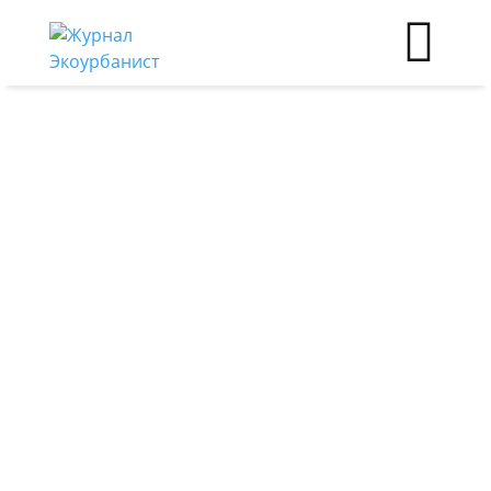
Экосистемные услуги
Индекс городской
зелёной
инфраструктуры
22.12.2025