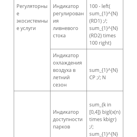
Регуляторны
Индикатор
100 - left(
е
регулирован
sum_{1}^{N}
экосистемны
ия
(RD1) ;/;
е услуги
ливневого
sum_{1}^{N}
стока
(RD2) times
100 right)
Индикатор
охлаждения
воздуха в
sum_{1}^{N}
летний
CP ;/; N
сезон
sum_{k in
Индикатор
[0,4]} bigl(x(n)
доступности
times kbigr)
парков
;/;
sum_{1}^{N}