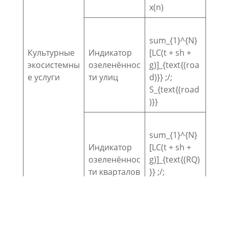
x(n)
sum_{1}^{N}
Культурные
Индикатор
[LC(t + sh +
экосистемны
озеленённос
g)]_{text{(roa
е услуги
ти улиц
d)}} ;/;
S_{text{(road
)}}
sum_{1}^{N}
Индикатор
[LC(t + sh +
озеленённос
g)]_{text{(RQ)
ти кварталов
}} ;/;
sum_{1}^{N}
x(n)
Таблица 1. Формулы расчётов (T – деревья, S –
площадь санитарных зон или дорог, LC –